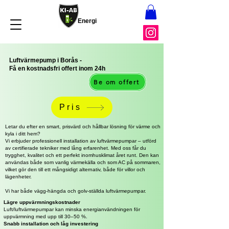
Energi
Luftvärmepump i Borås -
Få en kostnadsfri offert inom 24h
Be om offert
Pris
Letar du efter en smart, prisvärd och hållbar lösning för värme och
kyla i ditt hem?
Vi erbjuder professionell installation av luftvärmepumpar – utförd
av certifierade tekniker med lång erfarenhet. Med oss får du
trygghet, kvalitet och ett perfekt inomhusklimat året runt. Den kan
användas både som vanlig värmekälla och som AC på sommaren,
vilket gör den till ett mångsidigt alternativ, både för villor och
lägenheter.
Vi har både vägg-hängda och golv-ställda luftvärmepumpar.
Lägre uppvärmningskostnader
Luft/luftvärmepumpar kan minska energianvändningen för
uppvärmning med upp till 30–50 %.
Snabb installation och låg investering