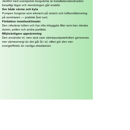
Jämfört med exempelvis bergvärme är installationskostnaden
betydligt lägre och monteringen går snabbt.
Ger både värme och kyla
Pumpen fungerar som element på vintern och luftkonditionering
på sommaren — praktisk året runt.
Förbättrar inomhusklimatet
Den cirkulerar luften och har ofta inbyggda filter som kan minska
damm, pollen och andra partiklar.
Miljövänligare uppvärmning
Den använder el, men tack vare värmepumpstekniken genereras
mer värmeenergi än det går åt i el, vilket gör den mer
energieffektiv än vanliga elradiatorer.​
Våra tjänster inkluderar:
Personlig rådgivning för rätt modell
Regelbunden service och underhåll
Garanti och trygg support
Snabba svar och hjälp när du behöver det