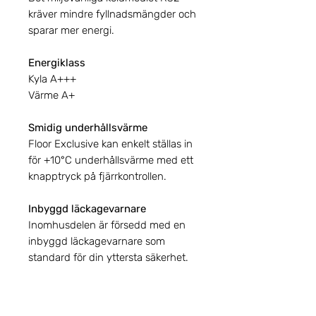
kräver mindre fyllnadsmängder och
sparar mer energi.
Energiklass
Kyla A+++
Värme A+
Smidig underhållsvärme
Floor Exclusive kan enkelt ställas in
för +10°C underhållsvärme med ett
knapptryck på fjärrkontrollen.
Inbyggd läckagevarnare
Inomhusdelen är försedd med en
inbyggd läckagevarnare som
standard för din yttersta säkerhet.
Inomhus-delens mått
600×740×200mm