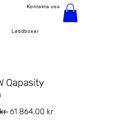
Kontakta oss
Laddboxar
W Qapasity
h
Ordinarie
Reapris
kr 
61 864,00 kr
pris