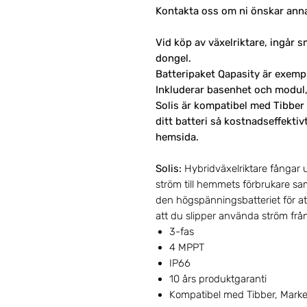
Kontakta oss om ni önskar annan
Vid köp av växelriktare, ingår
dongel.
Batteripaket Qapasity är exempl
Inkluderar basenhet och modul,
Solis är kompatibel med Tibber 
ditt batteri så kostnadseffekti
hemsida.
Solis:
Hybridväxelriktare fångar 
ström till hemmets förbrukare sa
den högspänningsbatteriet för at
att du slipper använda ström frå
3-fas
4 MPPT
IP66
10 års produktgaranti
Kompatibel med Tibber, Marke