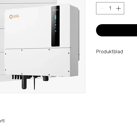
Produktblad
Solis
Qapasity Arctic Se
rt!