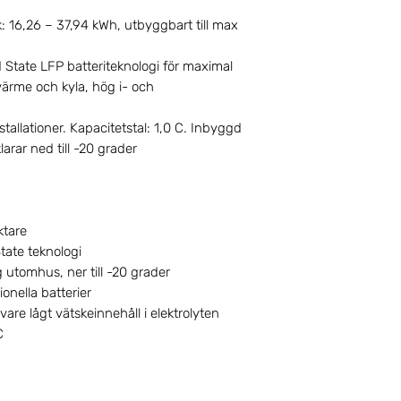
k: 16,26 – 37,94 kWh, utbyggbart till max
State LFP batteriteknologi för maximal
värme och kyla, hög i- och
installationer. Kapacitetstal: 1,0 C. Inbyggd
arar ned till -20 grader
ktare
tate teknologi
 utomhus, ner till -20 grader
onella batterier
are lågt vätskeinnehåll i elektrolyten
C