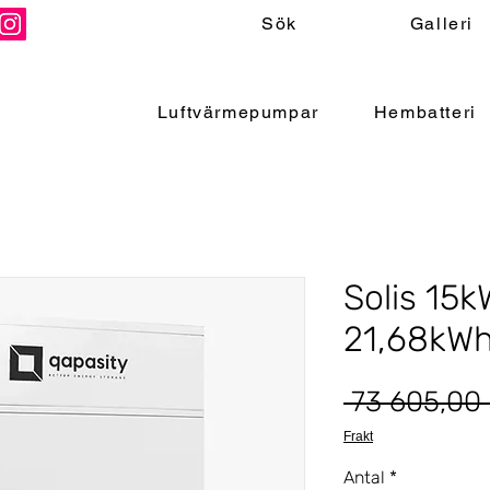
Sök
Galleri
Luftvärmepumpar
Hembatteri
Solis 15k
21,68kW
 73 605,00 
Frakt
Antal
*