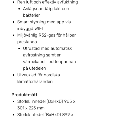
Ren luft och effektiv avfuktning
Avlägsnar dålig lukt och
bakterier
Smart styrning med app via
inbyggd WIFI
Miljövänlig R32-gas för hållbar
prestanda
Utrustad med automatisk
avfrostning samt en
värmekabel i bottenpannan
på utedelen
Utvecklad för nordiska
klimatförhållanden
Produktmått
Storlek innedel (BxHxD) 965 x
301 x 225 mm
Storlek utedel (BxHxD) 899 x
596 x 378 mm